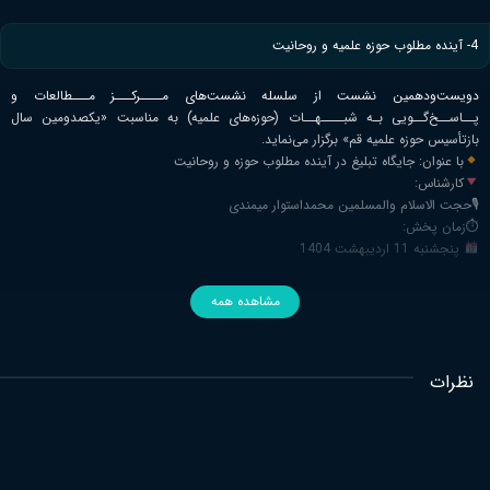
4- آینده مطلوب حوزه علمیه و روحانیت
دویست‌ودهمین نشست از سلسله نشست‌های مــــرکـــز مـــطالعات و
پــاســخ‌گــویی بـه شبــــهــات (حوزه‌های علمیه) به مناسبت «یکصدومین سال
بازتأسیس حوزه علمیه قم» برگزار می‌نماید.
با عنوان: جایگاه تبلیغ در آینده مطلوب حوزه و روحانیت
کارشناس:
🎙حجت الاسلام والمسلمین محمداستوار میمندی
⏱زمان پخش:
پنجشنبه 11 اردیبهشت 1404
مشاهده همه
نظرات