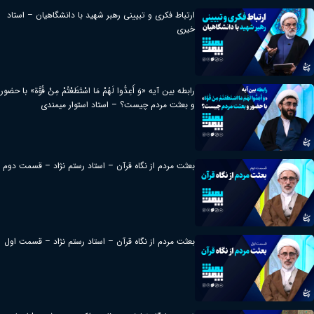
ارتباط فکری و تبیینی رهبر شهید با دانشگاهیان – استاد
خیری
رابطه بین آیه «وَ أَعِدُّوا لَهُمْ مَا اسْتَطَعْتُمْ مِنْ قُوَّة» با حضور
و بعثت مردم چیست؟ – استاد استوار میمندی
بعثت مردم از نگاه قرآن – استاد رستم نژاد – قسمت دوم
بعثت مردم از نگاه قرآن – استاد رستم نژاد – قسمت اول