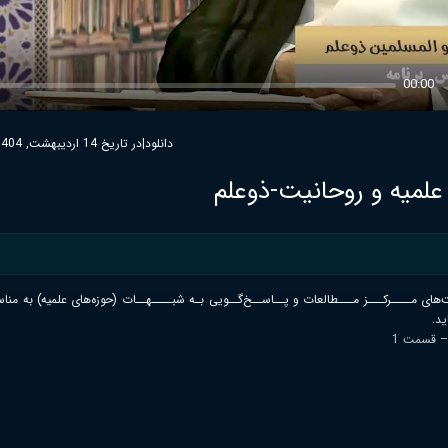
00:00
دانلود
|
در تاریخ 14 اردیبهشت, 1404
ــــرکـــز مـــطالعات و پــاســخ‌گــویی بـه شبــــهــات (حوزه‌های علمیه) به من
ید.
 – قسمت 1