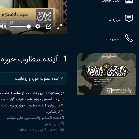
ایجاد حساب
درباره ما
Mute
Settings
PIP
Enter
fullscreen
تماس با ما
1- آینده مطلوب حوزه علمیه و روحانیت-ذوعلم
1- آینده مطلوب حوزه و روحانیت
دویست‌وششمین نشست از سلسله نشست‌های م
سال بازتأسیس حوزه علمیه قم» برگزار می‌نما
با عنوان: آینده مطلوب حوزه و روحانیت
کارشناس:
🎙حجت الاسلام والمسلمین علی ذوعلم
⏱زمان پخش:
یکشنبه 7 اردیبهشت 1404