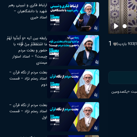
ارتباط فکری و تبیینی رهبر
شهید با دانشگاهیان –
استاد خیری
Play
رابطه بین آیه «وَ أَعِدُّوا لَهُمْ
1
|
933 بازدید
|
مَا اسْتَطَعْتُمْ مِنْ قُوَّة» با
حضور و بعثت مردم
چیست؟ – استاد استوار
میمندی
بعثت مردم از نگاه قرآن –
استاد رستم نژاد – قسمت
دوم
اسبت «یکصدومین
بعثت مردم از نگاه قرآن –
استاد رستم نژاد – قسمت
اول