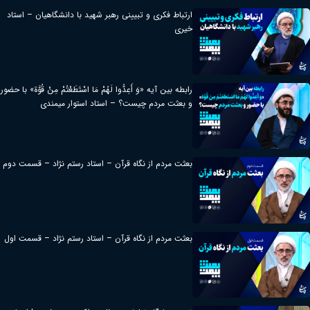
ارتباط فکری و تبیینی رهبر شهید با دانشگاهیان – استاد
خیری
رابطه بین آیه «وَ أَعِدُّوا لَهُمْ مَا اسْتَطَعْتُمْ مِنْ قُوَّة» با حضور
و بعثت مردم چیست؟ – استاد استوار میمندی
بعثت مردم از نگاه قرآن – استاد رستم نژاد – قسمت دوم
بعثت مردم از نگاه قرآن – استاد رستم نژاد – قسمت اول