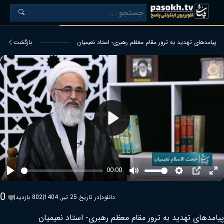
پیامدهای تهدید به ترور مقام معظم رهبری- استاد نعیمیان
بازگشت
Play
00:00
Play
Mute
Settings
PIP
Ent
ful
0
دانلود
|
در تاریخ 25 تیر, 1404
|
802 بازدید
|
پیامدهای تهدید به ترور مقام معظم رهبری- استاد نعیمیان