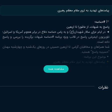
پیامدهای تهدید به ترور مقام معظم رهبری
#حماسه؛
پاسخ به شبهات، از عاشورا تا اربعین
◄ در ایام عزای سالار شهیدان(ع) و به پاس حماسه دفاع در برابر هجوم آمریکا و اسرائیل؛
تلویزیون اینترنتی پاسخ در قالب ویژه برنامه #حماسه شبهات برگزیده را بررسی و پاسخ
داده است.
شما همراهان و مخاطبان گرامی تا اربعین حسینی در روزهای یک‌شنبه و چهارشنبه مهمان
“حسینیه پاسخ” هستید.
موضوع این برنامه:
پیامدهای تهدید به ترور مقام معظم رهبری
اساتید:
مشاهده همه
🎙حجت الاسلام ذبیح الله نعیمیان
⏱ زمان پخش:
چهارشنبه 25 تیر ماه 1404
نظرات
مرکز مطالعات و پاسخگویی به شبهات حوزه های علمیه