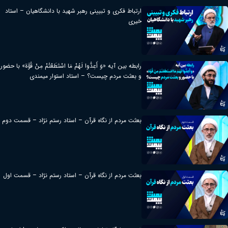
ارتباط فکری و تبیینی رهبر شهید با دانشگاهیان – استاد
خیری
رابطه بین آیه «وَ أَعِدُّوا لَهُمْ مَا اسْتَطَعْتُمْ مِنْ قُوَّة» با حضور
و بعثت مردم چیست؟ – استاد استوار میمندی
بعثت مردم از نگاه قرآن – استاد رستم نژاد – قسمت دوم
بعثت مردم از نگاه قرآن – استاد رستم نژاد – قسمت اول