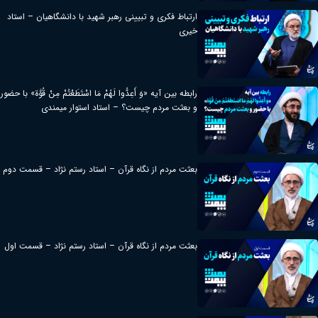
ارتباط فکری و تبیینی رهبر شهید با دانشگاهیان – استاد
خیری
رابطه بین آیه «وَ أَعِدُّوا لَهُمْ مَا اسْتَطَعْتُمْ مِنْ قُوَّة» با حضور
و بعثت مردم چیست؟ – استاد استوار میمندی
بعثت مردم از نگاه قرآن – استاد رستم نژاد – قسمت دوم
بعثت مردم از نگاه قرآن – استاد رستم نژاد – قسمت اول