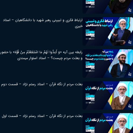
ارتباط فکری و تبیینی رهبر شهید با دانشگاهیان – استاد
خیری
رابطه بین آیه «وَ أَعِدُّوا لَهُمْ مَا اسْتَطَعْتُمْ مِنْ قُوَّة» با حضور
و بعثت مردم چیست؟ – استاد استوار میمندی
بعثت مردم از نگاه قرآن – استاد رستم نژاد – قسمت دوم
بعثت مردم از نگاه قرآن – استاد رستم نژاد – قسمت اول