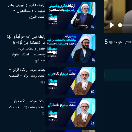
ارتباط فکری و تبیینی رهبر
شهید با دانشگاهیان –
استاد خیری
Play
رابطه بین آیه «وَ أَعِدُّوا لَهُمْ
5
1,23 بازدید
|
مَا اسْتَطَعْتُمْ مِنْ قُوَّة» با
حضور و بعثت مردم
چیست؟ – استاد استوار
میمندی
بعثت مردم از نگاه قرآن –
استاد رستم نژاد – قسمت
دوم
بعثت مردم از نگاه قرآن –
استاد رستم نژاد – قسمت
اول