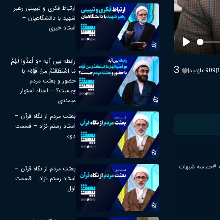
ارتباط فکری و تبیینی رهبر
شهید با دانشگاهیان –
استاد خیری
Play
رابطه بین آیه «وَ أَعِدُّوا لَهُمْ
3
|
909 بازدید
|
مَا اسْتَطَعْتُمْ مِنْ قُوَّة» با
حضور و بعثت مردم
چیست؟ – استاد استوار
میمندی
بعثت مردم از نگاه قرآن –
استاد رستم نژاد – قسمت
دوم
مه #حماسه شبهات
بعثت مردم از نگاه قرآن –
استاد رستم نژاد – قسمت
اول