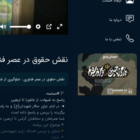
ایجاد حساب
درباره ما
Mute
Settings
PIP
Enter
fullscreen
تماس با ما
نقش حقوق در عصر فناو
نقش حقوق در عصر فناوری : جلوگیری از شن
#حماسه؛
پاسخ به شبهات، از عاشورا تا اربعین
◄ در ایام عزای سالار شهیدان(ع) و به پاس
برگزیده را بررسی و پاسخ داده است.
شما همراهان و مخاطبان گرامی تا اربعین 
موضوع این برنامه:
تحلیل و بررسی اهداف رژیم صهیونستی از
استاد: