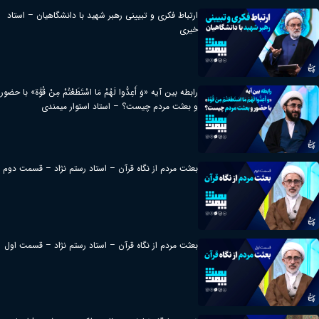
ارتباط فکری و تبیینی رهبر شهید با دانشگاهیان – استاد
خیری
رابطه بین آیه «وَ أَعِدُّوا لَهُمْ مَا اسْتَطَعْتُمْ مِنْ قُوَّة» با حضور
و بعثت مردم چیست؟ – استاد استوار میمندی
بعثت مردم از نگاه قرآن – استاد رستم نژاد – قسمت دوم
بعثت مردم از نگاه قرآن – استاد رستم نژاد – قسمت اول