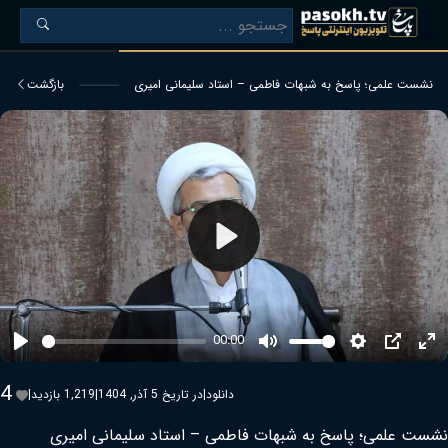
نشست علمی؛ پاسخ به شبهات فاطمی – استاد سلیمانی امیری
بازگشت
Play
00:00
Play
Mute
Settings
PIP
Ent
ful
4
دانلود
|
در تاریخ 5 آذر, 1404
|
1,219 بازدید
|
نشست علمی؛ پاسخ به شبهات فاطمی – استاد سلیمانی امیری