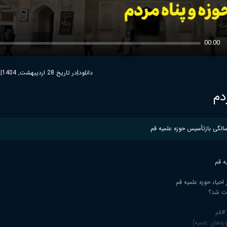
00:00
دانلود
|
در تاریخ 28 اردیبهشت, 1404
|
2
دم
الگی بازتأسیس حوزه علمیه قم
ه قم
حیاء حوزه علمیه قم
یت شد؟
 #قم
ه‌های علمیه)