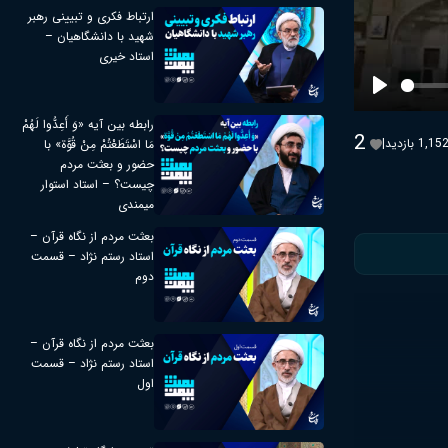
ارتباط فکری و تبیینی رهبر
شهید با دانشگاهیان –
استاد خیری
Play
رابطه بین آیه «وَ أَعِدُّوا لَهُمْ
2
1,15 بازدید
|
مَا اسْتَطَعْتُمْ مِنْ قُوَّة» با
حضور و بعثت مردم
چیست؟ – استاد استوار
میمندی
بعثت مردم از نگاه قرآن –
استاد رستم نژاد – قسمت
دوم
بعثت مردم از نگاه قرآن –
استاد رستم نژاد – قسمت
اول