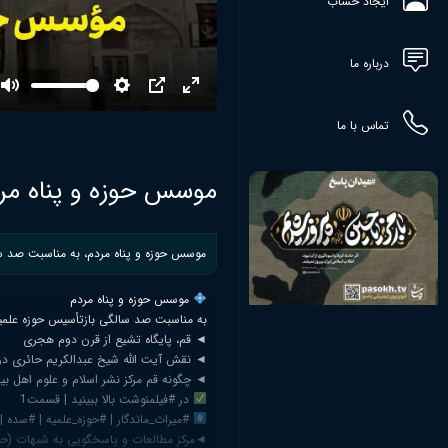
ایجاد حساب
درباره ما
Mute
Settings
PIP
Enter
fullscreen
تماس با ما
موسس حوزه و پناه مر
موسس حوزه و پناه مردم، به مناسبت صد س
موسس حوزه و پناه مردم
به مناسبت صد سالگی بازتأسیس حوزه علمی
◄ قم، پایگاه تشیع از قرن دوم هجری
◄ نقش آیت الله شیخ عبدالکریم حائری در ا
◄ چگونه قم مرکز نشر اسلام و علوم اهل ب
در #فیلمنوشت بالا ببینید | قسمت1
#میراث_ماندگار | #حوزه_علمیه | #سده |
◄مرکز مطالعات و پاسخگویی به شبهات (حوز