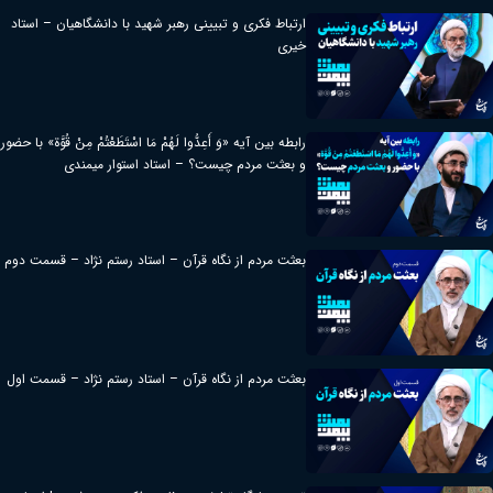
ارتباط فکری و تبیینی رهبر شهید با دانشگاهیان – استاد
خیری
رابطه بین آیه «وَ أَعِدُّوا لَهُمْ مَا اسْتَطَعْتُمْ مِنْ قُوَّة» با حضور
و بعثت مردم چیست؟ – استاد استوار میمندی
بعثت مردم از نگاه قرآن – استاد رستم نژاد – قسمت دوم
بعثت مردم از نگاه قرآن – استاد رستم نژاد – قسمت اول