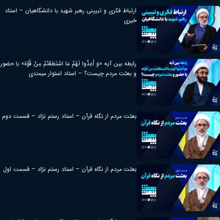
ارتباط فکری و تبیینی رهبر شهید با دانشگاهیان – استاد
خیری
رابطه بین آیه «وَ أَعِدُّوا لَهُمْ مَا اسْتَطَعْتُمْ مِنْ قُوَّة» با حضور
و بعثت مردم چیست؟ – استاد استوار میمندی
بعثت مردم از نگاه قرآن – استاد رستم نژاد – قسمت دوم
بعثت مردم از نگاه قرآن – استاد رستم نژاد – قسمت اول