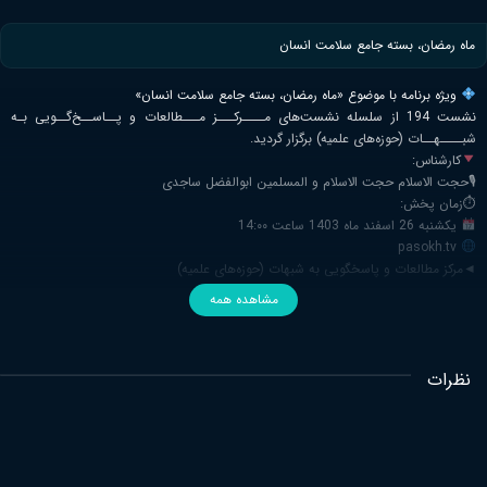
ماه رمضان، بسته جامع سلامت انسان
ویژه برنامه با موضوع
«ماه رمضان، بسته جامع سلامت انسان»
نشست 194 از سلسله نشست‌های مــــرکـــز مـــطالعات و پــاســخ‌گــویی بـه
شبــــهــات (حوزه‌های علمیه) برگزار گردید.
کارشناس:
🎙حجت الاسلام حجت الاسلام و المسلمین ابوالفضل ساجدی
⏱زمان پخش:
یکشنبه 26 اسفند ماه 1403 ساعت 14:۰۰
pasokh.tv
◄مرکز مطالعات و پاسخگویی به شبهات (حوزه‌های علمیه)
مشاهده همه
نظرات