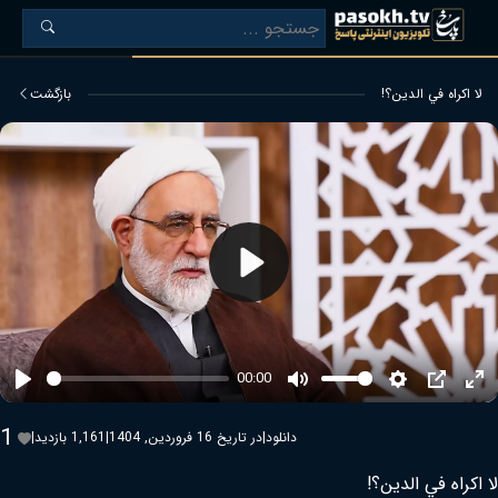
لا اكراه في الدين؟!
بازگشت
Play
00:00
Play
Mute
Settings
PIP
Ent
ful
1
دانلود
|
در تاریخ 16 فروردین, 1404
|
1,161 بازدید
|
لا اكراه في الدين؟!