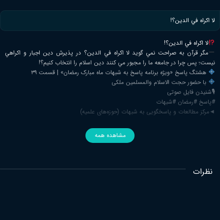
لا اكراه في الدين؟!
لا اكراه في الدين؟!
مگر قرآن به صراحت نمي گويد لا اكراه في الدين؟ در پذيرش دين اجبار و اكراهي
نيست؛ پس چرا در جامعه ما را مجبور مي كنند دين اسلام را انتخاب كنيم؟!
هشتگ پاسخ «ویژه برنامه پاسخ به شبهات ماه مبارک رمضان» | قسمت ۳۹
با حضور حجت الاسلام والمسلمین ملکی
🎙شنیدن فایل صوتی
#پاسخ #رمضان #شبهات
◄مرکز مطالعات و پاسخگویی به شبهات (حوزه‌های علمیه)
مشاهده همه
نظرات