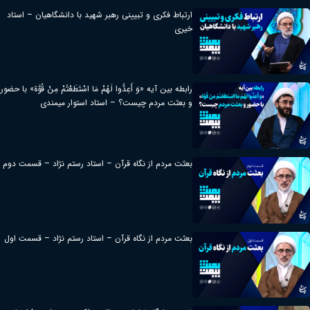
ارتباط فکری و تبیینی رهبر شهید با دانشگاهیان – استاد
خیری
رابطه بین آیه «وَ أَعِدُّوا لَهُمْ مَا اسْتَطَعْتُمْ مِنْ قُوَّة» با حضور
و بعثت مردم چیست؟ – استاد استوار میمندی
بعثت مردم از نگاه قرآن – استاد رستم نژاد – قسمت دوم
بعثت مردم از نگاه قرآن – استاد رستم نژاد – قسمت اول