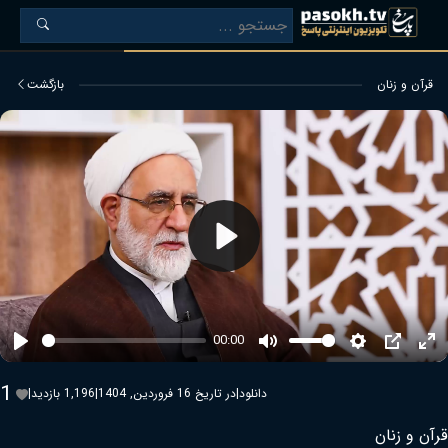
قرآن و زنان
بازگشت
Play
00:00
Play
Mute
Settings
PIP
Ent
ful
1
دانلود
|
در تاریخ 16 فروردین, 1404
|
1,196 بازدید
|
قرآن و زنان