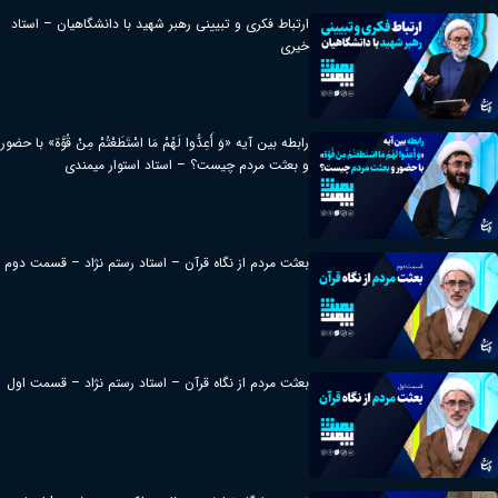
ارتباط فکری و تبیینی رهبر شهید با دانشگاهیان – استاد
خیری
رابطه بین آیه «وَ أَعِدُّوا لَهُمْ مَا اسْتَطَعْتُمْ مِنْ قُوَّة» با حضور
و بعثت مردم چیست؟ – استاد استوار میمندی
بعثت مردم از نگاه قرآن – استاد رستم نژاد – قسمت دوم
بعثت مردم از نگاه قرآن – استاد رستم نژاد – قسمت اول