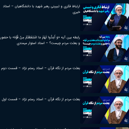
ارتباط فکری و تبیینی رهبر شهید با دانشگاهیان – استاد
خیری
رابطه بین آیه «وَ أَعِدُّوا لَهُمْ مَا اسْتَطَعْتُمْ مِنْ قُوَّة» با حضور
و بعثت مردم چیست؟ – استاد استوار میمندی
بعثت مردم از نگاه قرآن – استاد رستم نژاد – قسمت دوم
بعثت مردم از نگاه قرآن – استاد رستم نژاد – قسمت اول