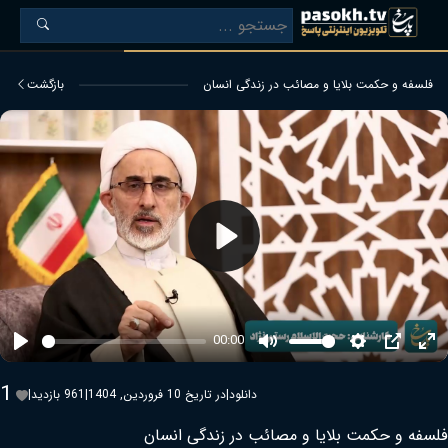
فلسفه و حكمت بلايا و مصائب در زندگی انسان
بازگشت
Play
00:00
Play
Mute
Settings
PIP
Ent
ful
1
دانلود
|
در تاریخ 10 فروردین, 1404
|
961 بازدید
|
فلسفه و حكمت بلايا و مصائب در زندگی انسان