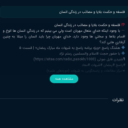
فلسفه و حكمت بلايا و مصائب در زندگی انسان
فلسفه و حكمت بلايا و مصائب در زندگی انسان
با وجود اينكه خداي متعال مهربان است ولي مي بينيم كه در زندگي انسان ها انوع و
اقسام بلاها و سختي ها وجود دارد، خداي مهربان چرا بايد انسان را مبتلا به چنين
گرفتاري هايي كند؟
هشتگ پاسخ «ویژه برنامه پاسخ به شبهات ماه مبارک رمضان» | قسمت ۵
با حضور حجت الاسلام والمسلمین رستم نژاد
🎙شنیدن فایل صوتی (https://eitaa.com/radio_pasokh/1000)
#پاسخ #رمضان #شبهات #معاد
◄مرکز مطالعات و پاسخگویی به شبهات (حوزه‌های علمیه)
مشاهده همه
نظرات