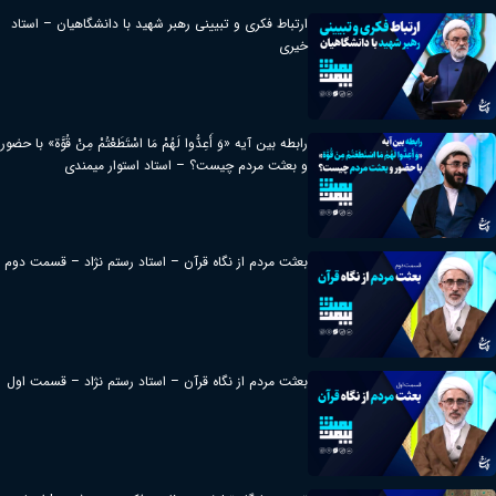
ارتباط فکری و تبیینی رهبر شهید با دانشگاهیان – استاد
خیری
رابطه بین آیه «وَ أَعِدُّوا لَهُمْ مَا اسْتَطَعْتُمْ مِنْ قُوَّة» با حضور
و بعثت مردم چیست؟ – استاد استوار میمندی
بعثت مردم از نگاه قرآن – استاد رستم نژاد – قسمت دوم
بعثت مردم از نگاه قرآن – استاد رستم نژاد – قسمت اول