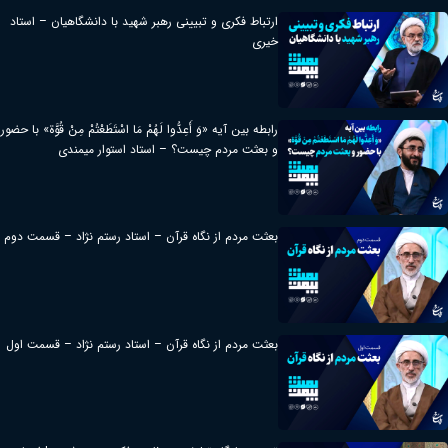
ارتباط فکری و تبیینی رهبر شهید با دانشگاهیان – استاد
خیری
رابطه بین آیه «وَ أَعِدُّوا لَهُمْ مَا اسْتَطَعْتُمْ مِنْ قُوَّة» با حضور
و بعثت مردم چیست؟ – استاد استوار میمندی
بعثت مردم از نگاه قرآن – استاد رستم نژاد – قسمت دوم
بعثت مردم از نگاه قرآن – استاد رستم نژاد – قسمت اول