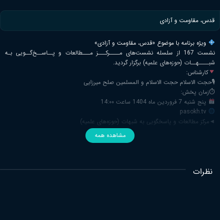
قدس، مقاومت و آزادی
ویژه برنامه با موضوع
«قدس، مقاومت و آزادی»
نشست 167 از سلسله نشست‌های مــــرکـــز مـــطالعات و پــاســخ‌گــویی بـه
شبــــهــات (حوزه‌های علمیه) برگزار گردید.
کارشناس:
🎙حجت الاسلام حجت الاسلام و المسلمین صلح میرزایی
⏱زمان پخش:
پنج شنبه 7 فروردین ماه 1404 ساعت 14:۰۰
pasokh.tv
◄مرکز مطالعات و پاسخگویی به شبهات (حوزه‌های علمیه)
مشاهده همه
نظرات