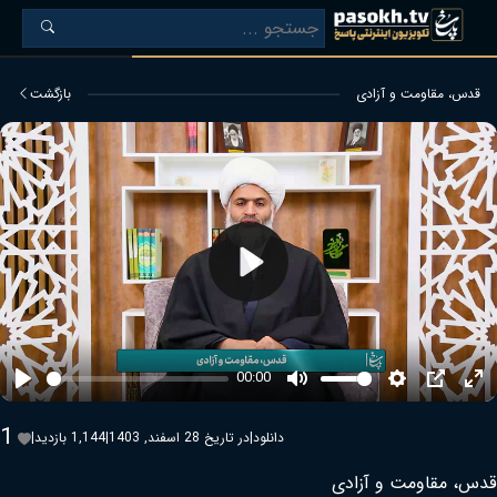
قدس، مقاومت و آزادی
بازگشت
Play
00:00
Play
Mute
Settings
PIP
Ent
ful
1
دانلود
|
در تاریخ 28 اسفند, 1403
|
1,144 بازدید
|
قدس، مقاومت و آزادی