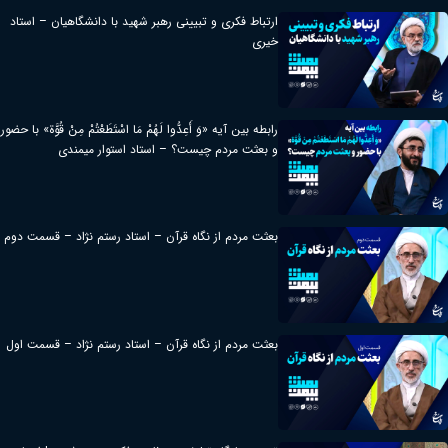
ارتباط فکری و تبیینی رهبر شهید با دانشگاهیان – استاد
خیری
رابطه بین آیه «وَ أَعِدُّوا لَهُمْ مَا اسْتَطَعْتُمْ مِنْ قُوَّة» با حضور
و بعثت مردم چیست؟ – استاد استوار میمندی
بعثت مردم از نگاه قرآن – استاد رستم نژاد – قسمت دوم
بعثت مردم از نگاه قرآن – استاد رستم نژاد – قسمت اول