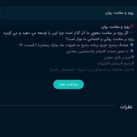
روزه و سلامت روان
روزه و سلامت روان
اگر روزه بر سلامت معنوي ما اثر گذار است چرا اين را توسعه مي دهيد و مي گوييد
روزه بر سلامت رواني و اجتماعي ما موثر است؟
هشتگ پاسخ «ویژه برنامه پاسخ به شبهات ماه مبارک رمضان» | قسمت ۲۷
با حضور حجت الاسلام والمسلمین ساجدی
🎙شنیدن فایل صوتی
#پاسخ #رمضان #شبهات
◄مرکز مطالعات و پاسخگویی به شبهات (حوزه‌های علمیه)
مشاهده همه
نظرات