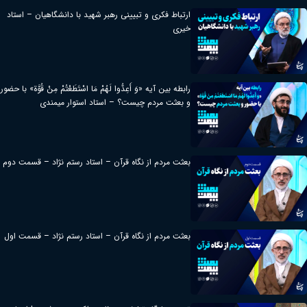
ارتباط فکری و تبیینی رهبر شهید با دانشگاهیان – استاد
خیری
رابطه بین آیه «وَ أَعِدُّوا لَهُمْ مَا اسْتَطَعْتُمْ مِنْ قُوَّة» با حضور
و بعثت مردم چیست؟ – استاد استوار میمندی
بعثت مردم از نگاه قرآن – استاد رستم نژاد – قسمت دوم
بعثت مردم از نگاه قرآن – استاد رستم نژاد – قسمت اول