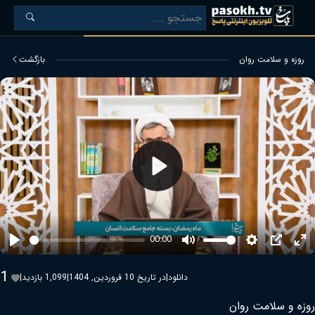
روزه و سلامت روان
بازگشت
Play
00:00
Play
Mute
Settings
PIP
Ent
ful
1
دانلود
|
در تاریخ 10 فروردین, 1404
|
1,099 بازدید
|
روزه و سلامت روان