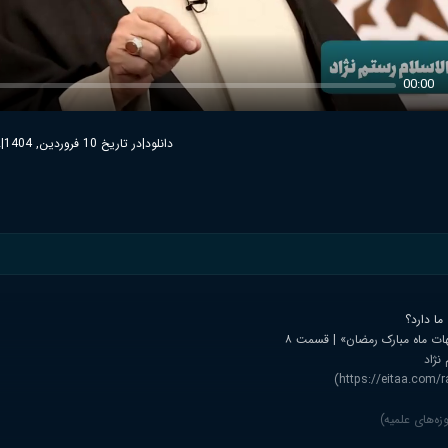
00:00
دانلود
|
در تاریخ 10 فروردین, 1404
|
2
ما دارد؟
ت ماه مبارک رمضان» | قسمت ۸
نژاد
ه‌های علمیه)