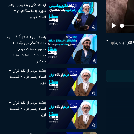
ارتباط فکری و تبیینی رهبر
شهید با دانشگاهیان –
استاد خیری
Play
رابطه بین آیه «وَ أَعِدُّوا لَهُمْ
1
1,05 بازدید
|
مَا اسْتَطَعْتُمْ مِنْ قُوَّة» با
حضور و بعثت مردم
چیست؟ – استاد استوار
میمندی
بعثت مردم از نگاه قرآن –
استاد رستم نژاد – قسمت
دوم
بعثت مردم از نگاه قرآن –
استاد رستم نژاد – قسمت
اول