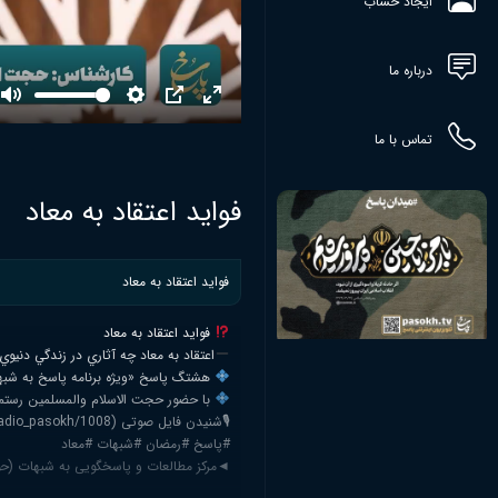
ایجاد حساب
درباره ما
Mute
Settings
PIP
Enter
fullscreen
تماس با ما
فوايد اعتقاد به معاد
فوايد اعتقاد به معاد
فوايد اعتقاد به معاد
اعتقاد به معاد چه آثاري در زندگي دنيوي 
هشتگ پاسخ «ویژه برنامه پاسخ به شبها
با حضور حجت الاسلام والمسلمین رستم 
🎙شنیدن فایل صوتی (https://eitaa.com/radio_pasokh/1008)
#پاسخ #رمضان #شبهات #معاد
◄مرکز مطالعات و پاسخگویی به شبهات (حوز