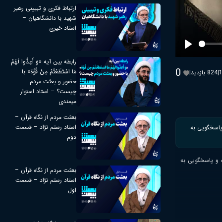
ارتباط فکری و تبیینی رهبر
شهید با دانشگاهیان –
استاد خیری
Play
رابطه بین آیه «وَ أَعِدُّوا لَهُمْ
0
مَا اسْتَطَعْتُمْ مِنْ قُوَّة» با
|
824 بازدید
|
حضور و بعثت مردم
چیست؟ – استاد استوار
میمندی
بعثت مردم از نگاه قرآن –
استاد رستم نژاد – قسمت
پاسخگویی به
دوم
ت و پاسخگویی به
بعثت مردم از نگاه قرآن –
استاد رستم نژاد – قسمت
اول