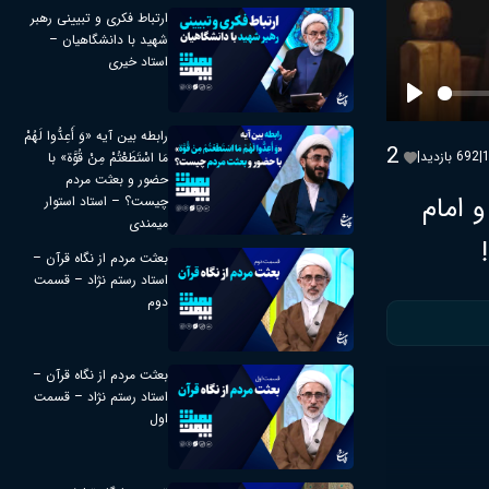
ارتباط فکری و تبیینی رهبر
شهید با دانشگاهیان –
استاد خیری
Play
رابطه بین آیه «وَ أَعِدُّوا لَهُمْ
2
|
692 بازدید
|
مَا اسْتَطَعْتُمْ مِنْ قُوَّة» با
حضور و بعثت مردم
 امام
چیست؟ – استاد استوار
میمندی
بعثت مردم از نگاه قرآن –
استاد رستم نژاد – قسمت
دوم
بعثت مردم از نگاه قرآن –
استاد رستم نژاد – قسمت
اول