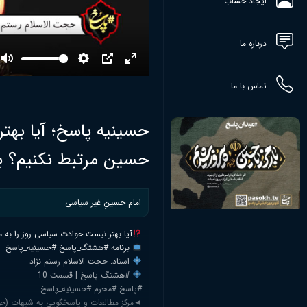
ایجاد حساب
درباره ما
Mute
Settings
PIP
Enter
fullscreen
تماس با ما
حسینیه پاسخ؛ آیا بهتر
حسین مرتبط نکنیم؟ به
امام حسینِ غیر سیاسی
آیا بهتر نیست حوادث سیاسی روز را به 
برنامه #هشتگ_پاسخ #حسینیه_پاسخ
استاد: حجت الاسلام رستم نژاد
#هشتگ_پاسخ | قسمت 10
#پاسخ #محرم #حسینیه_پاسخ
◄مرکز مطالعات و پاسخگویی به شبهات (حوز