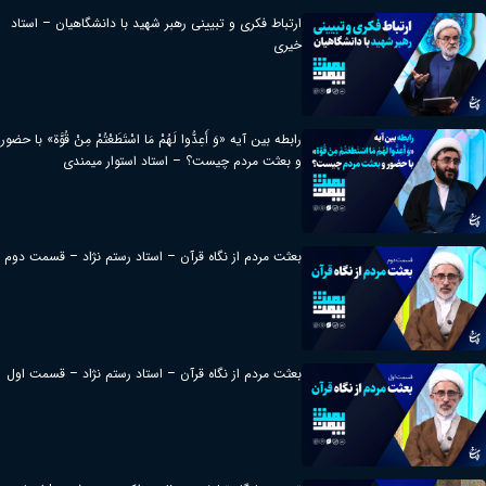
ارتباط فکری و تبیینی رهبر شهید با دانشگاهیان – استاد
خیری
رابطه بین آیه «وَ أَعِدُّوا لَهُمْ مَا اسْتَطَعْتُمْ مِنْ قُوَّة» با حضور
و بعثت مردم چیست؟ – استاد استوار میمندی
بعثت مردم از نگاه قرآن – استاد رستم نژاد – قسمت دوم
بعثت مردم از نگاه قرآن – استاد رستم نژاد – قسمت اول