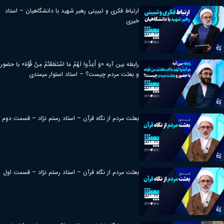
ارتباط فکری و تبیینی رهبر شهید با دانشگاهیان – استاد
خیری
رابطه بین آیه «وَ أَعِدُّوا لَهُمْ مَا اسْتَطَعْتُمْ مِنْ قُوَّة» با حضور
و بعثت مردم چیست؟ – استاد استوار میمندی
بعثت مردم از نگاه قرآن – استاد رستم نژاد – قسمت دوم
بعثت مردم از نگاه قرآن – استاد رستم نژاد – قسمت اول