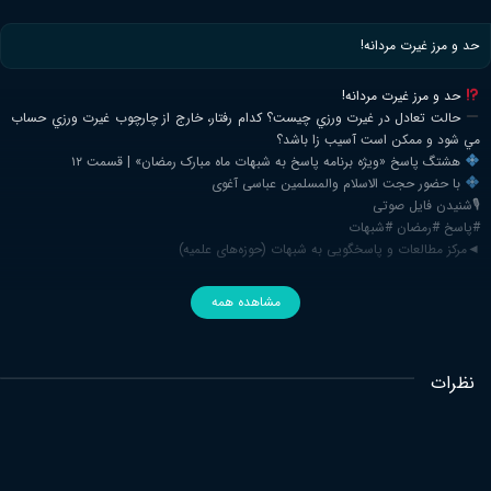
حد و مرز غيرت مردانه!
حد و مرز غيرت مردانه!
حالت تعادل در غيرت ورزي چيست؟ كدام رفتار، خارج از چارچوب غيرت ورزي حساب
مي شود و ممكن است آسيب زا باشد؟
هشتگ پاسخ «ویژه برنامه پاسخ به شبهات ماه مبارک رمضان» | قسمت ۱۲
با حضور حجت الاسلام والمسلمین عباسی آغوی
🎙شنیدن فایل صوتی
#پاسخ #رمضان #شبهات
◄مرکز مطالعات و پاسخگویی به شبهات (حوزه‌های علمیه)
مشاهده همه
نظرات