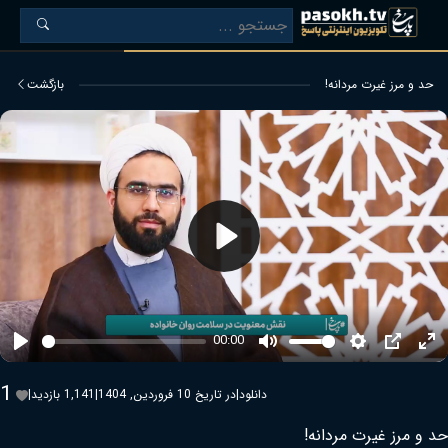
حد و مرز غيرت مردانه!
بازگشت
Play
00:00
Play
Mute
Settings
PIP
Ent
ful
1
دانلود
|
در تاریخ 10 فروردین, 1404
|
1,141 بازدید
|
حد و مرز غيرت مردانه!