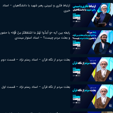
ارتباط فکری و تبیینی رهبر شهید با دانشگاهیان – استاد
خیری
رابطه بین آیه «وَ أَعِدُّوا لَهُمْ مَا اسْتَطَعْتُمْ مِنْ قُوَّة» با حضور
و بعثت مردم چیست؟ – استاد استوار میمندی
بعثت مردم از نگاه قرآن – استاد رستم نژاد – قسمت دوم
بعثت مردم از نگاه قرآن – استاد رستم نژاد – قسمت اول