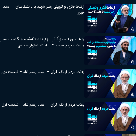
ارتباط فکری و تبیینی رهبر شهید با دانشگاهیان – استاد
خیری
رابطه بین آیه «وَ أَعِدُّوا لَهُمْ مَا اسْتَطَعْتُمْ مِنْ قُوَّة» با حضور
و بعثت مردم چیست؟ – استاد استوار میمندی
بعثت مردم از نگاه قرآن – استاد رستم نژاد – قسمت دوم
بعثت مردم از نگاه قرآن – استاد رستم نژاد – قسمت اول