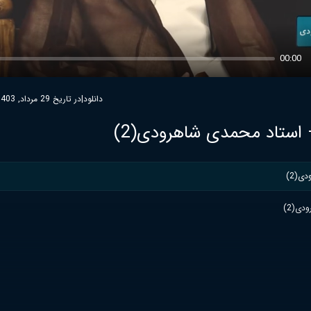
00:00
دانلود
|
در تاریخ 29 مرداد, 1403
– استاد محمدی شاهرودی(2)
ی(2)
دی(2)