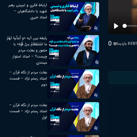
ارتباط فکری و تبیینی رهبر
شهید با دانشگاهیان –
استاد خیری
Play
رابطه بین آیه «وَ أَعِدُّوا لَهُمْ
0
|
633 بازدید
|
مَا اسْتَطَعْتُمْ مِنْ قُوَّة» با
حضور و بعثت مردم
چیست؟ – استاد استوار
میمندی
بعثت مردم از نگاه قرآن –
استاد رستم نژاد – قسمت
دوم
بعثت مردم از نگاه قرآن –
استاد رستم نژاد – قسمت
اول