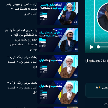
ارتباط فکری و تبیینی رهبر
شهید با دانشگاهیان –
استاد خیری
رابطه بین آیه «وَ أَعِدُّوا لَهُمْ
مَا اسْتَطَعْتُمْ مِنْ قُوَّة» با
حضور و بعثت مردم
چیست؟ – استاد استوار
میمندی
Play
بعثت مردم از نگاه قرآن –
0
|
933 بازدید
|
استاد رستم نژاد – قسمت
دوم
بعثت مردم از نگاه قرآن –
صنوعی
با
استاد رستم نژاد – قسمت
اول
نوعی