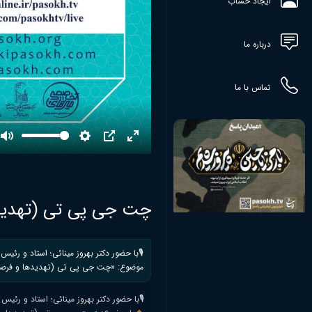
ایجاد حساب
درباره ما
تماس با ما
Mute
Settings
PIP
Enter
fullscreen
چت جی پی تی (تهدید
🎙با حضور دکتر بهروز مینائی؛ استاد و رئ
موضوع: «چت جی پی تی (تهدیدها و فر
🎙با حضور دکتر بهروز مینائی؛ استاد و رئی