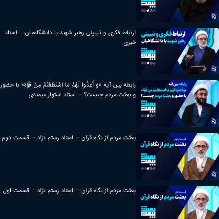
ارتباط فکری و تبیینی رهبر شهید با دانشگاهیان – استاد
خیری
رابطه بین آیه «وَ أَعِدُّوا لَهُمْ مَا اسْتَطَعْتُمْ مِنْ قُوَّة» با حضور
و بعثت مردم چیست؟ – استاد استوار میمندی
بعثت مردم از نگاه قرآن – استاد رستم نژاد – قسمت دوم
بعثت مردم از نگاه قرآن – استاد رستم نژاد – قسمت اول