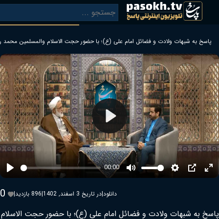
ضائل امام علی (ع)؛ با حضور حجت الاسلام والمسلمین محمد رضا جباری
بازگشت
Play
00:00
Play
Mute
0
دانلود
|
در تاریخ 3 اسفند, 1402
|
896 بازدید
|
و فضائل امام علی (ع)؛ با حضور حجت الاسلام