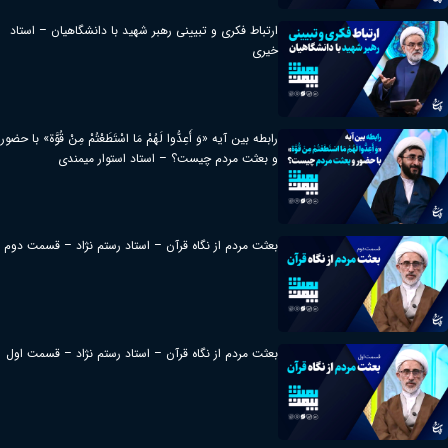
ارتباط فکری و تبیینی رهبر شهید با دانشگاهیان – استاد
خیری
رابطه بین آیه «وَ أَعِدُّوا لَهُمْ مَا اسْتَطَعْتُمْ مِنْ قُوَّة» با حضور
و بعثت مردم چیست؟ – استاد استوار میمندی
بعثت مردم از نگاه قرآن – استاد رستم نژاد – قسمت دوم
بعثت مردم از نگاه قرآن – استاد رستم نژاد – قسمت اول