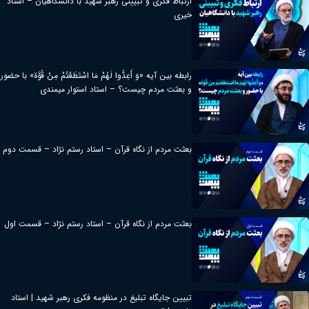
ارتباط فکری و تبیینی رهبر شهید با دانشگاهیان – استاد
خیری
رابطه بین آیه «وَ أَعِدُّوا لَهُمْ مَا اسْتَطَعْتُمْ مِنْ قُوَّة» با حضور
و بعثت مردم چیست؟ – استاد استوار میمندی
بعثت مردم از نگاه قرآن – استاد رستم نژاد – قسمت دوم
بعثت مردم از نگاه قرآن – استاد رستم نژاد – قسمت اول
تبیین جایگاه تبلیغ در منظومه فکری رهبر شهید | استاد