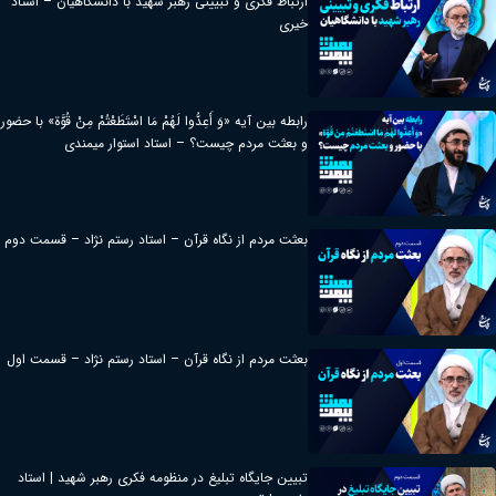
ارتباط فکری و تبیینی رهبر شهید با دانشگاهیان – استاد
خیری
رابطه بین آیه «وَ أَعِدُّوا لَهُمْ مَا اسْتَطَعْتُمْ مِنْ قُوَّة» با حضور
و بعثت مردم چیست؟ – استاد استوار میمندی
بعثت مردم از نگاه قرآن – استاد رستم نژاد – قسمت دوم
بعثت مردم از نگاه قرآن – استاد رستم نژاد – قسمت اول
تبیین جایگاه تبلیغ در منظومه فکری رهبر شهید | استاد