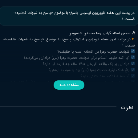
در برنامه این هفته تلویزیون اینترنتی پاسخ؛ با موضوع «پاسخ به شبهات فاطمیه»-
قسمت ۱
🎙با حضور استاد گرامی رضا محمدی شاهرودی
در برنامه این هفته تلویزیون اینترنتی پاسخ؛ با موضوع «پاسخ به شبهات فاطمیه»-
قسمت ۱
شهادت حضرت زهرا س افسانه است یا حقیقت؟
آیا ائمه علیهم السلام برای شهادت حضرت زهرا (س) عزاداری می‌کردند؟
عزاداری بر یک واقعه تاریخی ۱۴۰۰ ساله چه فایده ای دارد؟
باغ فدک ارثیه حضرت زهرا (س) بود یا هبه به ایشان؟
آیا خطبه فدکیه سند متقنی دارد؟
آیا شواهد تاریخی وجود دارد که زنان صدر اسلام و حضرت زهرا (س) نقش اجتماعی
مشاهده همه
و سیاسی ایفا کرده باشند؟!
نظرات