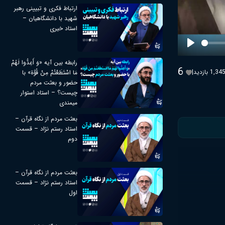
ارتباط فکری و تبیینی رهبر
شهید با دانشگاهیان –
استاد خیری
Play
رابطه بین آیه «وَ أَعِدُّوا لَهُمْ
6
1,34 بازدید
|
مَا اسْتَطَعْتُمْ مِنْ قُوَّة» با
حضور و بعثت مردم
چیست؟ – استاد استوار
میمندی
بعثت مردم از نگاه قرآن –
استاد رستم نژاد – قسمت
دوم
بعثت مردم از نگاه قرآن –
استاد رستم نژاد – قسمت
اول