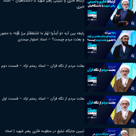
ارتباط فکری و تبیینی رهبر شهید با دانشگاهیان – استاد
خیری
رابطه بین آیه «وَ أَعِدُّوا لَهُمْ مَا اسْتَطَعْتُمْ مِنْ قُوَّة» با حضور
و بعثت مردم چیست؟ – استاد استوار میمندی
بعثت مردم از نگاه قرآن – استاد رستم نژاد – قسمت دوم
بعثت مردم از نگاه قرآن – استاد رستم نژاد – قسمت اول
تبیین جایگاه تبلیغ در منظومه فکری رهبر شهید | استاد