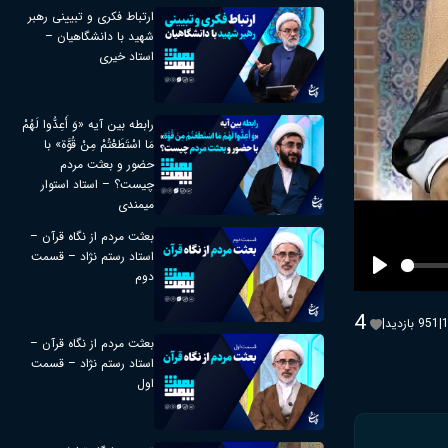
ارتباط فکری و تبیینی رهبر
شهید با دانشگاهیان –
استاد خیری
رابطه بین آیه «وَ أَعِدُّوا لَهُمْ
مَا اسْتَطَعْتُمْ مِنْ قُوَّة» با
حضور و بعثت مردم
چیست؟ – استاد استوار
میمندی
بعثت مردم از نگاه قرآن –
استاد رستم نژاد – قسمت
دوم
Play
4
|
951 بازدید
|
بعثت مردم از نگاه قرآن –
استاد رستم نژاد – قسمت
اول