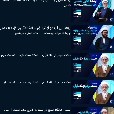
ارتباط فکری و تبیینی رهبر شهید با دانشگاهیان – استاد
خیری
رابطه بین آیه «وَ أَعِدُّوا لَهُمْ مَا اسْتَطَعْتُمْ مِنْ قُوَّة» با حضور
و بعثت مردم چیست؟ – استاد استوار میمندی
بعثت مردم از نگاه قرآن – استاد رستم نژاد – قسمت دوم
بعثت مردم از نگاه قرآن – استاد رستم نژاد – قسمت اول
تبیین جایگاه تبلیغ در منظومه فکری رهبر شهید | استاد