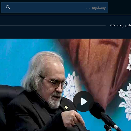
باس روحانیت»
Play