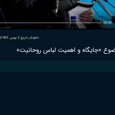
00:00
دانلود
|
در تاریخ 2 بهمن, 1402
|
3
وع «جایگاه و اهمیت لباس روحانیت»