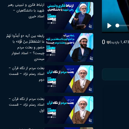
ارتباط فکری و تبیینی رهبر
شهید با دانشگاهیان –
استاد خیری
Play
رابطه بین آیه «وَ أَعِدُّوا لَهُمْ
0
مَا اسْتَطَعْتُمْ مِنْ قُوَّة» با
1,47 بازدید
|
حضور و بعثت مردم
چیست؟ – استاد استوار
میمندی
بعثت مردم از نگاه قرآن –
استاد رستم نژاد – قسمت
دوم
بعثت مردم از نگاه قرآن –
استاد رستم نژاد – قسمت
اول