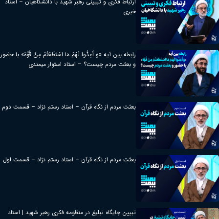
ارتباط فکری و تبیینی رهبر شهید با دانشگاهیان – استاد
خیری
رابطه بین آیه «وَ أَعِدُّوا لَهُمْ مَا اسْتَطَعْتُمْ مِنْ قُوَّة» با حضور
و بعثت مردم چیست؟ – استاد استوار میمندی
بعثت مردم از نگاه قرآن – استاد رستم نژاد – قسمت دوم
بعثت مردم از نگاه قرآن – استاد رستم نژاد – قسمت اول
تبیین جایگاه تبلیغ در منظومه فکری رهبر شهید | استاد