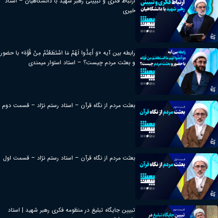
ارتباط فکری و تبیینی رهبر شهید با دانشگاهیان – استاد
خیری
رابطه بین آیه «وَ أَعِدُّوا لَهُمْ مَا اسْتَطَعْتُمْ مِنْ قُوَّة» با حضور
و بعثت مردم چیست؟ – استاد استوار میمندی
بعثت مردم از نگاه قرآن – استاد رستم نژاد – قسمت دوم
بعثت مردم از نگاه قرآن – استاد رستم نژاد – قسمت اول
تبیین جایگاه تبلیغ در منظومه فکری رهبر شهید | استاد