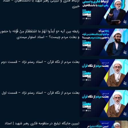
ارتباط فکری و تبیینی رهبر شهید با دانشگاهیان – استاد
خیری
رابطه بین آیه «وَ أَعِدُّوا لَهُمْ مَا اسْتَطَعْتُمْ مِنْ قُوَّة» با حضور
و بعثت مردم چیست؟ – استاد استوار میمندی
بعثت مردم از نگاه قرآن – استاد رستم نژاد – قسمت دوم
بعثت مردم از نگاه قرآن – استاد رستم نژاد – قسمت اول
تبیین جایگاه تبلیغ در منظومه فکری رهبر شهید | استاد