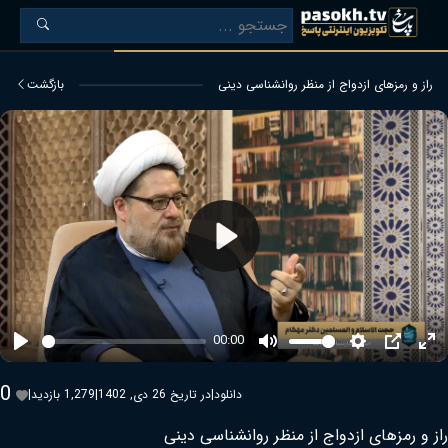
راز و رمزهای ازدواج از منظر روانشناسی دینی
بازگشت
Play
00:00
Play
Mute
Settings
PIP
Ent
ful
0
دانلود
|
در تاریخ 26 دی, 1402
|
1,279 بازدید
|
راز و رمزهای ازدواج از منظر روانشناسی دینی