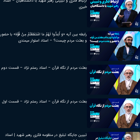
ارتباط فکری و تبیینی رهبر شهید با دانشگاهیان – استاد
خیری
رابطه بین آیه «وَ أَعِدُّوا لَهُمْ مَا اسْتَطَعْتُمْ مِنْ قُوَّة» با حضور
و بعثت مردم چیست؟ – استاد استوار میمندی
بعثت مردم از نگاه قرآن – استاد رستم نژاد – قسمت دوم
بعثت مردم از نگاه قرآن – استاد رستم نژاد – قسمت اول
تبیین جایگاه تبلیغ در منظومه فکری رهبر شهید | استاد