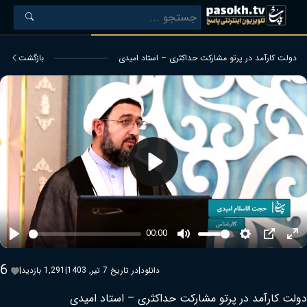
دولت کارآمد در پرتو مشارکت حداکثری – استاد امیدی
بازگشت
Play
00:00
Play
Mute
Settings
PIP
Ent
ful
6
دانلود
|
در تاریخ 7 تیر, 1403
|
1,291 بازدید
|
دولت کارآمد در پرتو مشارکت حداکثری – استاد امیدی