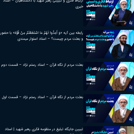
ارتباط فکری و تبیینی رهبر شهید با دانشگاهیان – استاد
خیری
رابطه بین آیه «وَ أَعِدُّوا لَهُمْ مَا اسْتَطَعْتُمْ مِنْ قُوَّة» با حضور
و بعثت مردم چیست؟ – استاد استوار میمندی
بعثت مردم از نگاه قرآن – استاد رستم نژاد – قسمت دوم
بعثت مردم از نگاه قرآن – استاد رستم نژاد – قسمت اول
تبیین جایگاه تبلیغ در منظومه فکری رهبر شهید | استاد