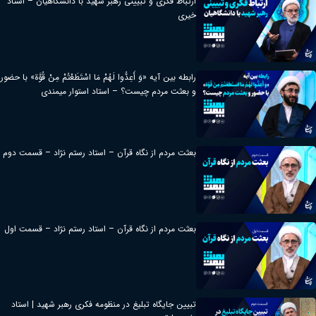
ارتباط فکری و تبیینی رهبر شهید با دانشگاهیان – استاد
خیری
رابطه بین آیه «وَ أَعِدُّوا لَهُمْ مَا اسْتَطَعْتُمْ مِنْ قُوَّة» با حضور
و بعثت مردم چیست؟ – استاد استوار میمندی
بعثت مردم از نگاه قرآن – استاد رستم نژاد – قسمت دوم
بعثت مردم از نگاه قرآن – استاد رستم نژاد – قسمت اول
تبیین جایگاه تبلیغ در منظومه فکری رهبر شهید | استاد