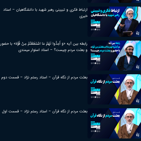
ارتباط فکری و تبیینی رهبر شهید با دانشگاهیان – استاد
خیری
رابطه بین آیه «وَ أَعِدُّوا لَهُمْ مَا اسْتَطَعْتُمْ مِنْ قُوَّة» با حضور
و بعثت مردم چیست؟ – استاد استوار میمندی
بعثت مردم از نگاه قرآن – استاد رستم نژاد – قسمت دوم
بعثت مردم از نگاه قرآن – استاد رستم نژاد – قسمت اول