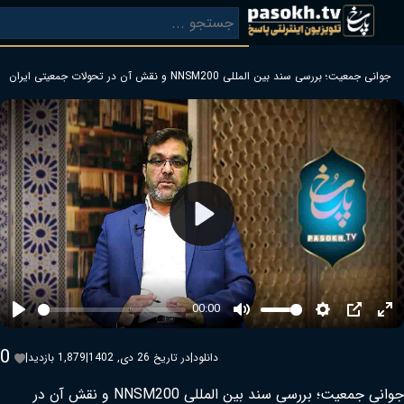
لمللی NNSM200 و نقش آن در تحولات جمعیتی ایران
بازگشت
Play
00:00
Play
Mute
0
دانلود
|
در تاریخ 26 دی, 1402
|
1,879 بازدید
|
جوانی جمعیت؛ بررسی سند بین المللی NNSM200 و نقش آن در