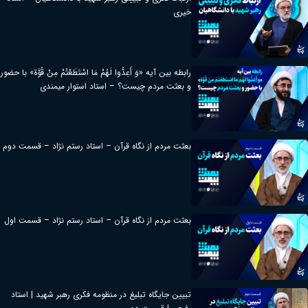
خیری
رابطه بین آیه «وَ أَعِدُّوا لَهُمْ مَا اسْتَطَعْتُمْ مِنْ قُوَّة» با حضور
و بعثت مردم چیست؟ – استاد استوار میمندی
بعثت مردم از نگاه قرآن – استاد رستم نژاد – قسمت دوم
بعثت مردم از نگاه قرآن – استاد رستم نژاد – قسمت اول
تبیین جایگاه تبلیغ در منظومه فکری رهبر شهید | استاد