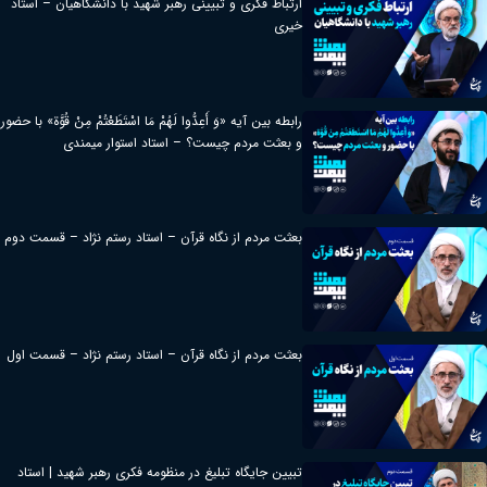
ارتباط فکری و تبیینی رهبر شهید با دانشگاهیان – استاد
خیری
رابطه بین آیه «وَ أَعِدُّوا لَهُمْ مَا اسْتَطَعْتُمْ مِنْ قُوَّة» با حضور
و بعثت مردم چیست؟ – استاد استوار میمندی
بعثت مردم از نگاه قرآن – استاد رستم نژاد – قسمت دوم
بعثت مردم از نگاه قرآن – استاد رستم نژاد – قسمت اول
تبیین جایگاه تبلیغ در منظومه فکری رهبر شهید | استاد