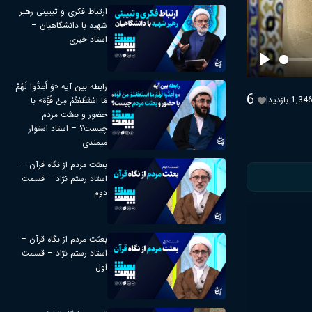
ارتباط فکری و تبیینی رهبر
شهید با دانشگاهیان –
استاد خیری
Play
رابطه بین آیه «وَ أَعِدُّوا لَهُمْ
6
1,34 بازدید
|
مَا اسْتَطَعْتُمْ مِنْ قُوَّة» با
حضور و بعثت مردم
چیست؟ – استاد استوار
میمندی
بعثت مردم از نگاه قرآن –
استاد رستم نژاد – قسمت
دوم
بعثت مردم از نگاه قرآن –
استاد رستم نژاد – قسمت
اول