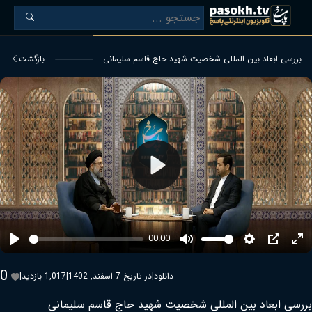
بررسی ابعاد بین المللی شخصیت شهید حاج قاسم سلیمانی
بازگشت
Play
00:00
Play
Mute
Settings
PIP
Ent
ful
0
دانلود
|
در تاریخ 7 اسفند, 1402
|
1,017 بازدید
|
بررسی ابعاد بین المللی شخصیت شهید حاج قاسم سلیمانی