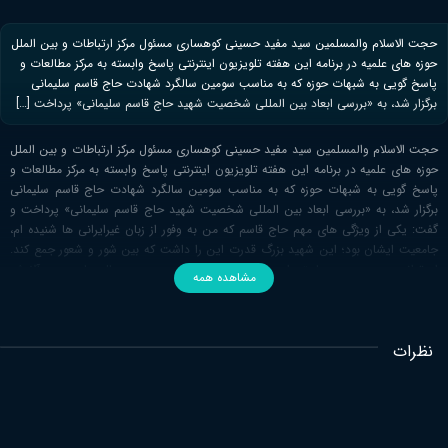
حجت الاسلام والمسلمین سید مفید حسینی کوهساری مسئول مرکز ارتباطات و بین الملل
حوزه های علمیه در برنامه این هفته تلویزیون اینترنتی پاسخ وابسته به مرکز مطالعات و
پاسخ گویی به شبهات حوزه که به مناسب سومین سالگرد شهادت حاج قاسم سلیمانی
برگزار شد، به «بررسی ابعاد بین المللی شخصیت شهید حاج قاسم سلیمانی» پرداخت […]
حجت الاسلام والمسلمین سید مفید حسینی کوهساری مسئول مرکز ارتباطات و بین الملل
حوزه های علمیه در برنامه این هفته تلویزیون اینترنتی پاسخ وابسته به مرکز مطالعات و
پاسخ گویی به شبهات حوزه که به مناسب سومین سالگرد شهادت حاج قاسم سلیمانی
برگزار شد، به «بررسی ابعاد بین المللی شخصیت شهید حاج قاسم سلیمانی» پرداخت و
گفت: یکی از ویژگی های مهم حاج قاسم که من به وفور از زبان غیرایرانی ها شنیده ام،
جامعیت ایشان بود؛ این شهید بزرگ قدرت این را داشت که بین شور و شعور جمع کند.
او توانست جمع بین سیاستمداری و بین المللی بودن و در عین حال ساده و بی آلایش
مشاهده همه
ماندن را به جهان نشان دهد.
وی افزود: حاج قاسم با اطرافیان و خانواده خودش صمیمیت زیادی داشت و در عین اینکه
در کارش با مشغله های بسیاری مواجه بود، اما همیشه برای مسائل خانواده اش هم وقت
نظرات
می گذاشت و از آن ها غافل نبود.
حاج قاسم بین کار کارشناسی و توکل به خدا جمع بست
حجت الاسلام والمسلمین حسینی کوهساری خاطرنشان کرد: حاج قاسم توانسته بود، بین
کار کاشناسی و دقت مطالعاتی و تفویض، توکل به خدا و توسل جمع ببندد و همه چیز در