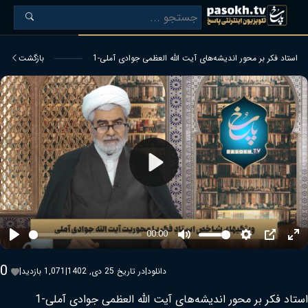
استاد فکر بر محور اندیشه‌های آیت الله العظمی جوادی آملی-1
بازگشت
Play
00:00
Play
Mute
Settings
PIP
Ent
ful
0
دانلود
|
در تاریخ 25 دی, 1402
|
1,071 بازدید
|
استاد فکر بر محور اندیشه‌های آیت الله العظمی جوادی آملی-1