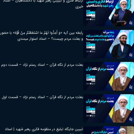
ارتباط فکری و تبیینی رهبر شهید با دانشگاهیان – استاد
خیری
رابطه بین آیه «وَ أَعِدُّوا لَهُمْ مَا اسْتَطَعْتُمْ مِنْ قُوَّة» با حضور
و بعثت مردم چیست؟ – استاد استوار میمندی
بعثت مردم از نگاه قرآن – استاد رستم نژاد – قسمت دوم
بعثت مردم از نگاه قرآن – استاد رستم نژاد – قسمت اول
تبیین جایگاه تبلیغ در منظومه فکری رهبر شهید | استاد